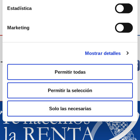
19 de enero de 2023
Haz tu comentario
2
min. lectura
Estadística
Marketing
Mostrar detalles
TAMBIÉN PUEDES SEGUIRNOS EN
Permitir todas
@pirisagi
Permitir la selección
Solo las necesarias