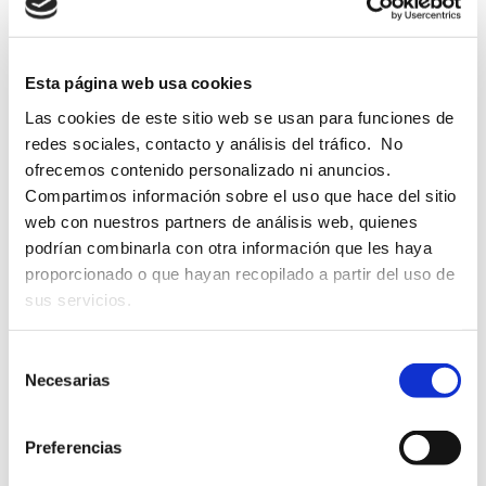
Esta página web usa cookies
Las cookies de este sitio web se usan para funciones de
Obligados a declarar –
redes sociales, contacto y análisis del tráfico. No
ofrecemos contenido personalizado ni anuncios.
Ingresos mínimos para
Compartimos información sobre el uso que hace del sitio
web con nuestros partners de análisis web, quienes
presentar la renta –
podrían combinarla con otra información que les haya
Novedades
proporcionado o que hayan recopilado a partir del uso de
sus servicios.
Hasta la declaración presentada en 2022 y que
correspondía a los ingresos de 2021, no estaban
Selección
Necesarias
obligados a presentar declaración quienes obtenían
de
exclusivamente rentas del trabajo: hasta 14.000€ anuales,
consentimiento
en…
Preferencias